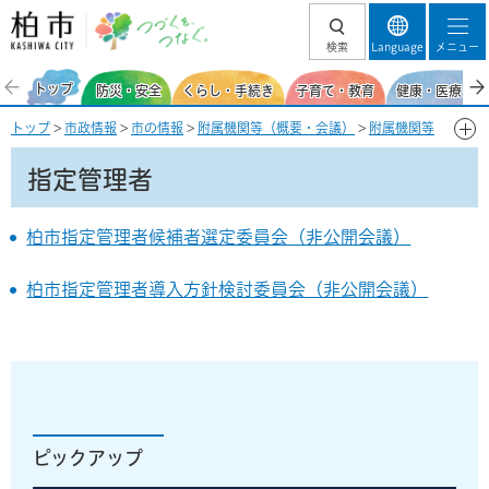
柏市 つづくを、
検索
Language
メニュー
つなぐ。
トップ
防災・安全
くらし・手続き
子育て・教育
健康・医療・福
トップ
>
市政情報
>
市の情報
>
附属機関等（概要・会議）
>
附属機関等
の会議録・開催状況
> 指定管理者
指定管理者
柏市指定管理者候補者選定委員会（非公開会議）
柏市指定管理者導入方針検討委員会（非公開会議）
ピックアップ