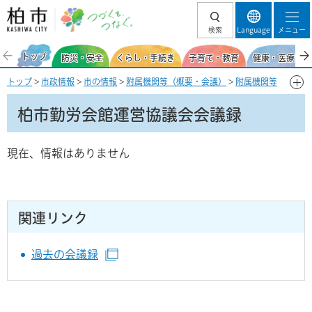
柏市 つづくを、
検索
Language
メニュー
つなぐ。
トップ
防災・安全
くらし・手続き
子育て・教育
健康・医療・福
トップ
>
市政情報
>
市の情報
>
附属機関等（概要・会議）
>
附属機関等
の会議録・開催状況
>
社会基盤・産業
> 柏市勤労会館運営協議会会議録
柏市勤労会館運営協議会会議録
現在、情報はありません
関連リンク
過去の会議録
（別ウインドウで開きます）