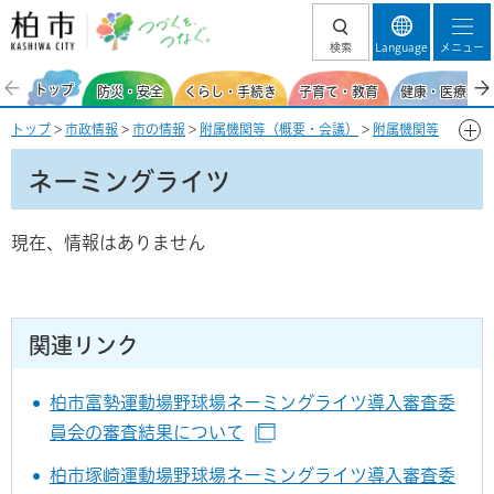
柏市 つづくを、
検索
Language
メニュー
つなぐ。
トップ
防災・安全
くらし・手続き
子育て・教育
健康・医療・福
トップ
>
市政情報
>
市の情報
>
附属機関等（概要・会議）
>
附属機関等
の会議録・開催状況
> ネーミングライツ
ネーミングライツ
現在、情報はありません
関連リンク
柏市富勢運動場野球場ネーミングライツ導入審査委
員会の審査結果について
（別ウインドウで開きます
柏市塚崎運動場野球場ネーミングライツ導入審査委