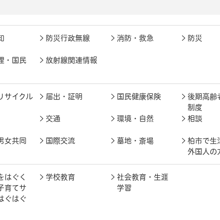
知
防災行政無線
消防・救急
防災
理・国民
放射線関連情報
リサイクル
届出・証明
国民健康保険
後期高齢
制度
交通
環境・自然
相談
男女共同
国際交流
墓地・斎場
柏市で生
外国人の
をはぐく
学校教育
社会教育・生涯
子育てサ
学習
はぐはぐ