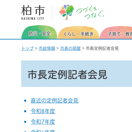
柏市 つづくを、つなぐ。
防災・安全
くらし・手続き
子育て・教
トップ
>
市政情報
>
市長の部屋
> 市長定例記者会見
市長定例記者会見
直近の定例記者会見
令和8年度
令和7年度