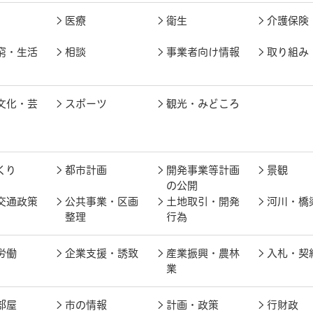
医療
衛生
介護保険
窮・生活
相談
事業者向け情報
取り組み
文化・芸
スポーツ
観光・みどころ
くり
都市計画
開発事業等計画
景観
の公開
交通政策
公共事業・区画
土地取引・開発
河川・橋
整理
行為
労働
企業支援・誘致
産業振興・農林
入札・契
業
部屋
市の情報
計画・政策
行財政