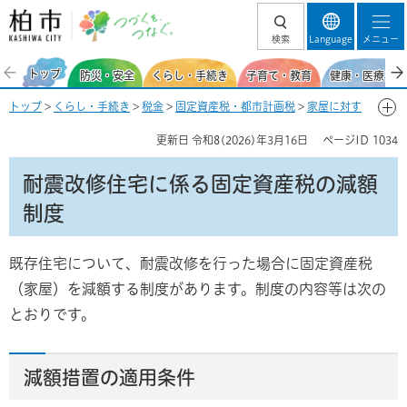
柏市 つづくを、
検索
Language
メニュー
つなぐ。
トップ
防災・安全
くらし・手続き
子育て・教育
健康・医療・福
トップ
>
くらし・手続き
>
税金
>
固定資産税・都市計画税
>
家屋に対す
る課税
> 耐震改修住宅に係る固定資産税の減額制度
更新日
令和8(2026)年3月16日
ページID
1034
耐震改修住宅に係る固定資産税の減額
制度
既存住宅について、耐震改修を行った場合に固定資産税
（家屋）を減額する制度があります。制度の内容等は次の
とおりです。
減額措置の適用条件