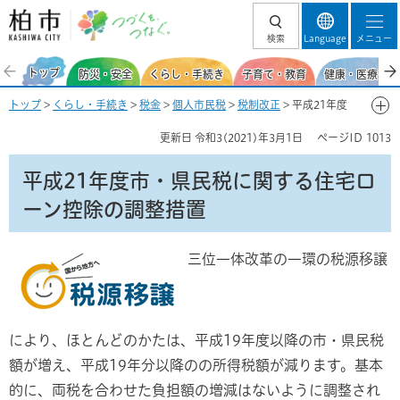
柏市 つづくを、
検索
Language
メニュー
つなぐ。
トップ
防災・安全
くらし・手続き
子育て・教育
健康・医療・福
トップ
>
くらし・手続き
>
税金
>
個人市民税
>
税制改正
> 平成21年度
市・県民税に関する住宅ローン控除の調整措置
更新日
令和3(2021)年3月1日
ページID
1013
平成21年度市・県民税に関する住宅ロ
ーン控除の調整措置
三位一体改革の一環の税源移譲
により、ほとんどのかたは、平成19年度以降の市・県民税
額が増え、平成19年分以降のの所得税額が減ります。基本
的に、両税を合わせた負担額の増減はないように調整され