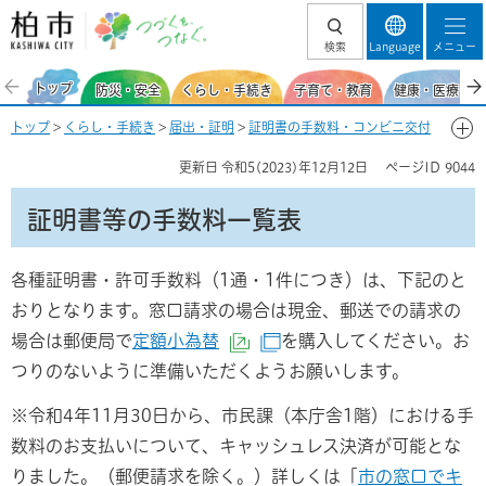
柏市 つづくを、
検索
Language
メニュー
つなぐ。
トップ
防災・安全
くらし・手続き
子育て・教育
健康・医療・福
トップ
>
くらし・手続き
>
届出・証明
>
証明書の手数料・コンビニ交付
> 証明書等の手数料一覧表
更新日
令和5(2023)年12月12日
ページID
9044
証明書等の手数料一覧表
各種証明書・許可手数料（1通・1件につき）は、下記のと
おりとなります。窓口請求の場合は現金、郵送での請求の
場合は郵便局で
定額小為替
を購入してください。お
（外部サイトへリンク）
（別ウィンドウで開きま
つりのないように準備いただくようお願いします。
※令和4年11月30日から、市民課（本庁舎1階）における手
数料のお支払いについて、キャッシュレス決済が可能とな
りました。（郵便請求を除く。）詳しくは「
市の窓口でキ