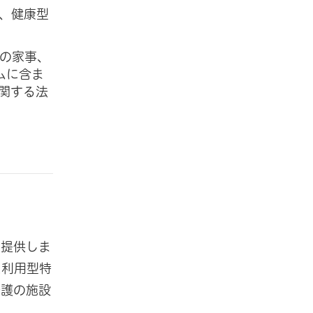
、健康型
の家事、
ムに含ま
関する法
を提供しま
ス利用型特
介護の施設