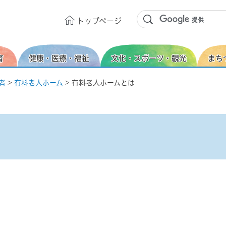
トップ
ページ
育
健康・医療・福祉
文化・スポーツ・観光
まち
者
>
有料老人ホーム
> 有料老人ホームとは