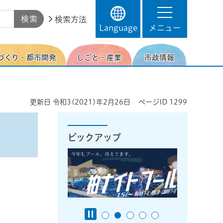
検索方法
Language
メニュー
づくり・都市開発
しごと・産業
市政情報
更新日
令和3(2021)年2月26日
ページID
1299
ピックアップ