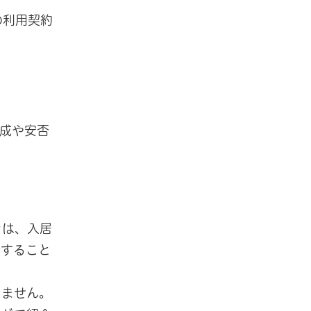
の利用契約
成や安否
きは、入居
活すること
りません。