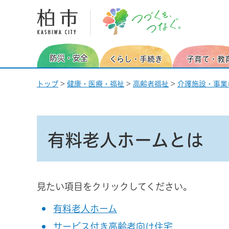
柏市 つづくを、つなぐ。
防災・安全
くらし・手続き
子育て・教
トップ
>
健康・医療・福祉
>
高齢者福祉
>
介護施設・事業
有料老人ホームとは
見たい項目をクリックしてください。
有料老人ホーム
サービス付き高齢者向け住宅