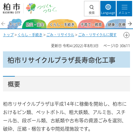
柏市 つづくを、
検索
Language
メニュー
つなぐ。
トップ
防災・安全
くらし・手続き
子育て・教育
健康・医療・福
トップ
>
くらし・手続き
>
ごみ・リサイクル
>
ごみ・リサイクルに関す
るお知らせ
> 柏市リサイクルプラザ長寿命化工事
更新日
令和4(2022)年8月3日
ページID
30611
柏市リサイクルプラザ長寿命化工事
概要
柏市リサイクルプラザは平成14年に稼働を開始し、柏市に
おけるビン類、ペットボトル、粗大鉄類、アルミ缶、スチ
ール缶、段ボール類、古紙類や古布等の資源ごみを選別、
破砕、圧縮・梱包する中間処理施設です。