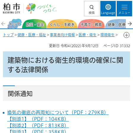
柏市 つづくを、
検索
Language
メニュー
つなぐ。
トップ
防災・安全
くらし・手続き
子育て・教育
健康・医療・福
トップ
>
健康・医療・福祉
>
事業者向け情報
>
医療・衛生
>
環境衛生
>
環境衛生情報
> 建築物における衛生的環境の確保に関する法律関係
更新日
令和4(2022)年9月12日
ページID
31332
建築物における衛生的環境の確保に関
する法律関係
関係通知
換気の徹底の再周知について（PDF：279KB）
【別添1】（PDF：104KB）
【別添2】（PDF：813KB）
【別添3】（PDF：358KB）