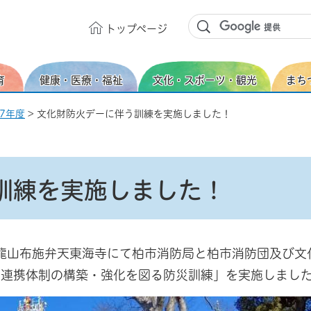
トップ
ページ
育
健康・医療・福祉
文化・スポーツ・観光
まち
7年度
> 文化財防火デーに伴う訓練を実施しました！
訓練を実施しました！
紅龍山布施弁天東海寺にて柏市消防局と柏市消防団及び文
る連携体制の構築・強化を図る防災訓練」を実施しまし