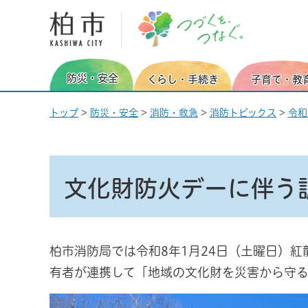
柏市 つづくを、つなぐ。
防災・安全
くらし・手続き
子育て・教
トップ
>
防災・安全
>
消防・救急
>
消防トピックス
>
令和
文化財防火デーに伴う
柏市消防局では令和8年1月24日（土曜日）
有者が連携して「地域の文化財を災害から守