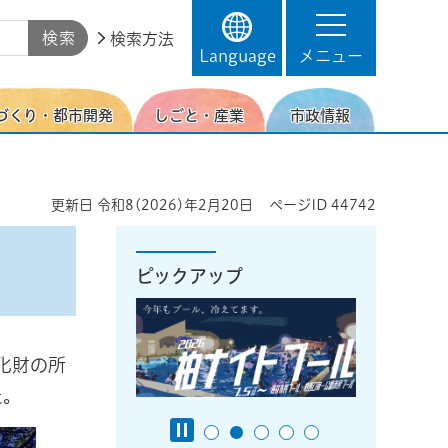
検索方法
Language
メニュー
づくり・都市開発
しごと・産業
市政情報
更新日
令和8(2026)年2月20日
ページID
44742
ピックアップ
化財の所
た。