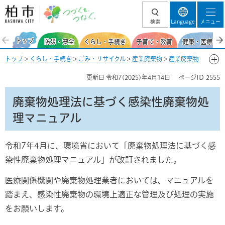
柏市 つづくを、
検索
Language
メニュー
つなぐ。
トップ
防災・安全
くらし・手続き
子育て・教育
健康・医療・福
トップ
>
くらし・手続き
>
ごみ・リサイクル
>
産業廃棄物
>
産業廃棄物
処理業者
> 廃棄物処理法に基づく感染性廃棄物処理マニュアル
更新日
令和7(2025)年4月14日
ページID
2555
廃棄物処理法に基づく感染性廃棄物処
理マニュアル
令和7年4月に、環境省において「廃棄物処理法に基づく感
染性廃棄物処理マニュアル」が改訂されました。
医療関係機関や廃棄物処理業者においては、マニュアルを
踏まえ、感染性廃棄物の環境上適正な管理及び処理の実施
をお願いします。