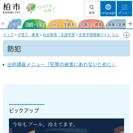
柏市 つづくを、
検索
Language
メニュー
つなぐ。
トップ
防災・安全
くらし・手続き
子育て・教育
健康・医療・福
トップ
>
子育て・教育
>
社会教育・生涯学習
>
生涯学習情報サイト らん
らんかしわ
>
出前講座
>
柏市生涯学習まちづくり出前講座メニュー一覧
> 防犯
防犯
出前講座メニュー「犯罪の被害にあわないために」
ピックアップ