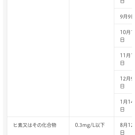
日
9月9
10月1
日
11月1
日
12月9
日
1月14
日
ヒ素又はその化合物
0.3mg/L以下
8月12
日