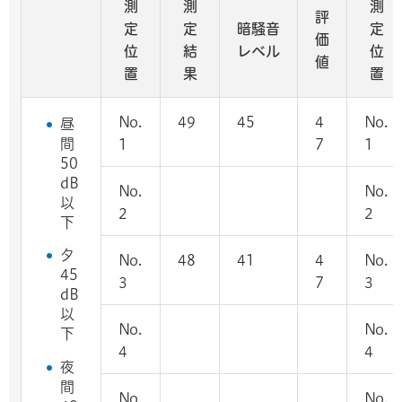
測
測
測
評
定
定
暗騒音
定
価
位
結
レベル
位
値
置
果
置
No.
49
45
4
No.
昼
間
1
7
1
50
dB
No.
No.
以
2
2
下
夕
No.
48
41
4
No.
45
3
7
3
dB
以
No.
No.
下
4
4
夜
間
No.
No.