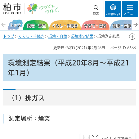
柏市 つづくを、
検索
Language
メニュー
つなぐ。
トップ
防災・安全
くらし・手続き
子育て・教育
健康・医療・福
トップ
>
くらし・手続き
>
環境・自然
>
環境測定結果
> 環境測定結果
（平成20年8月～平成21年1月）
更新日
令和3(2021)年2月26日
ページID
6566
環境測定結果（平成20年8月～平成21
年1月）
（1）排ガス
測定場所：煙突
画面サイズで表示