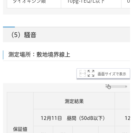
ダイオキシン類
10pg-TEQ/L以下
0.
（5）騒音
測定場所：敷地境界線上
画面サイズで表示
測定結果
12月11日 昼間（50dB以下）
12
保証値