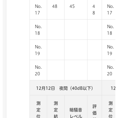
No.
48
45
4
No.
17
8
17
No.
No.
18
18
No.
No.
19
19
No.
No.
20
20
12月12日 夜間（40dB以下）
12
測
測
測
評
定
定
暗騒音
定
価
位
結
レベル
位