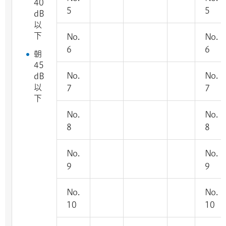
40
5
5
dB
以
下
No.
No.
6
6
朝
45
No.
No.
dB
以
7
7
下
No.
No.
8
8
No.
No.
9
9
No.
No.
10
10