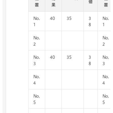
値
置
果
置
No.
40
35
3
No.
1
8
1
No.
No.
2
2
No.
40
35
3
No.
3
8
3
No.
No.
4
4
No.
No.
5
5