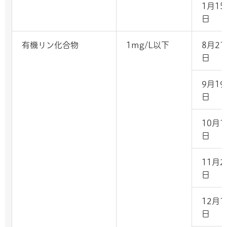
1月15
日
有機リン化合物
1mg/L以下
8月21
日
9月19
日
10月1
日
11月2
日
12月1
日