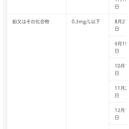
日
鉛又はその化合物
0.3mg/L以下
8月21
日
9月19
日
10月1
日
11月2
日
12月1
日