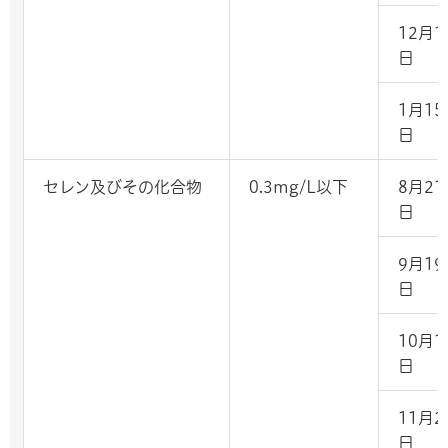
12月1
日
1月15
日
セレン及びその化合物
0.3mg/L以下
8月21
日
9月19
日
10月1
日
11月2
日