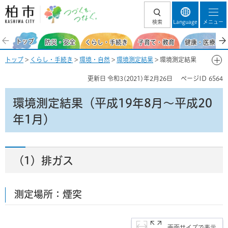
柏市 つづくを、
検索
Language
メニュー
つなぐ。
トップ
防災・安全
くらし・手続き
子育て・教育
健康・医療・福
トップ
>
くらし・手続き
>
環境・自然
>
環境測定結果
> 環境測定結果
（平成19年8月～平成20年1月）
更新日
令和3(2021)年2月26日
ページID
6564
環境測定結果（平成19年8月～平成20
年1月）
（1）排ガス
測定場所：煙突
画面サイズで表示