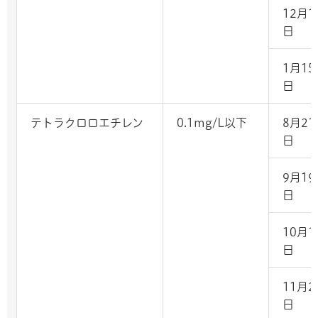
12月1
日
1月15
日
テトラクロロエチレン
0.1mg/L以下
8月21
日
9月19
日
10月1
日
11月2
日