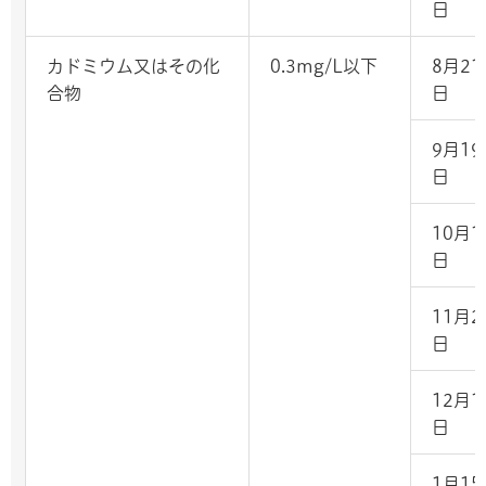
日
カドミウム又はその化
0.3mg/L以下
8月21
合物
日
9月19
日
10月1
日
11月2
日
12月1
日
1月15