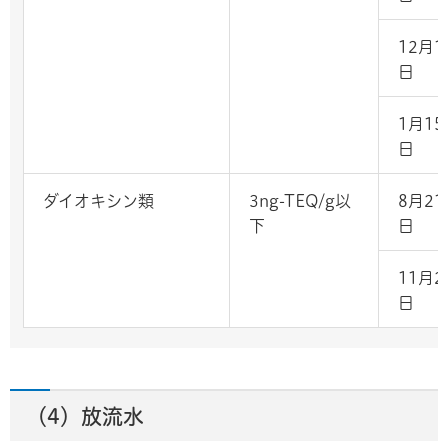
12月1
日
1月15
日
ダイオキシン類
3ng-TEQ/g以
8月21
下
日
11月2
日
（4）放流水