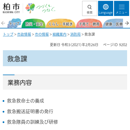
柏市 つづくを、
検索
Language
メニュー
つなぐ。
トップ
防災・安全
くらし・手続き
子育て・教育
健康・医療・福
トップ
>
市政情報
>
市の情報
>
組織案内
>
消防局
> 救急課
更新日
令和3(2021)年2月26日
ページID
9202
救急課
業務内容
救急救命士の養成
救急搬送証明書の発行
救急隊員の訓練及び研修