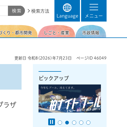
検索方法
Language
メニュー
づくり・都市開発
しごと・産業
市政情報
更新日
令和8(2026)年7月23日
ページID
46049
ピックアップ
プラザ