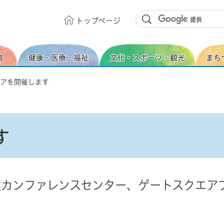
トップ
ページ
育
健康・医療・福祉
文化・スポーツ・観光
まち
ェアを開催します
す
葉カンファレンスセンター、ゲートスクエア