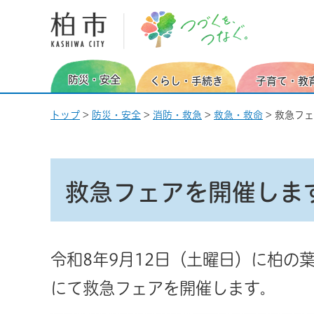
柏市 つづくを、つなぐ。
防災・安全
くらし・手続き
子育て・教
トップ
>
防災・安全
>
消防・救急
>
救急・救命
> 救急フ
救急フェアを開催しま
令和8年9月12日（土曜日）に柏の
にて救急フェアを開催します
。