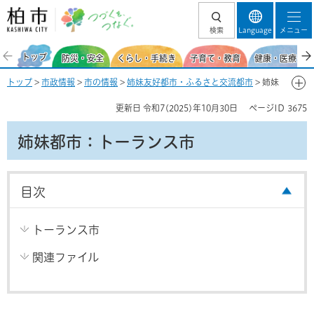
柏市 つづくを、
検索
Language
メニュー
つなぐ。
トップ
防災・安全
くらし・手続き
子育て・教育
健康・医療・福
トップ
>
市政情報
>
市の情報
>
姉妹友好都市・ふるさと交流都市
> 姉妹
都市：トーランス市
更新日
令和7(2025)年10月30日
ページID
3675
姉妹都市：トーランス市
目次
トーランス市
関連ファイル