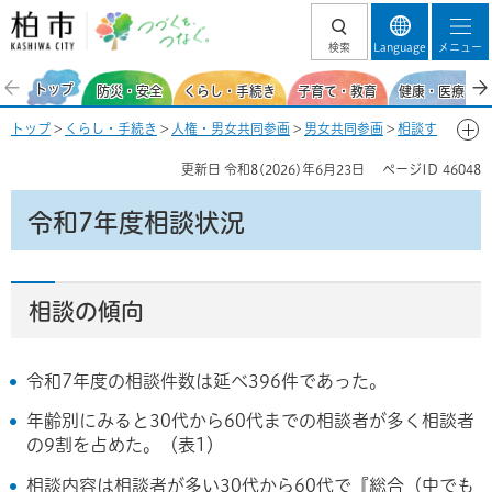
柏市 つづくを、
検索
Language
メニュー
つなぐ。
トップ
防災・安全
くらし・手続き
子育て・教育
健康・医療・福
トップ
>
くらし・手続き
>
人権・男女共同参画
>
男女共同参画
>
相談す
る
> 令和7年度相談状況
更新日
令和8(2026)年6月23日
ページID
46048
令和7年度相談状況
相談の傾向
令和7年度の相談件数は延べ396件であった。
年齢別にみると30代から60代までの相談者が多く相談者
の9割を占めた。（表1）
相談内容は相談者が多い30代から60代で『総合（中でも