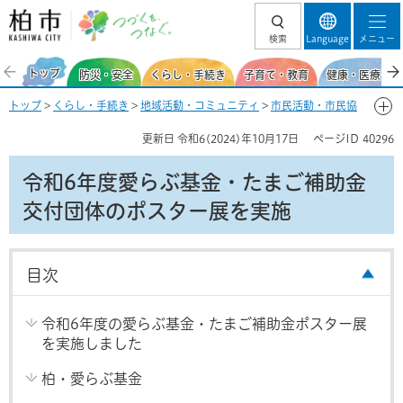
柏市 つづくを、
検索
Language
メニュー
つなぐ。
トップ
防災・安全
くらし・手続き
子育て・教育
健康・医療・福
トップ
>
くらし・手続き
>
地域活動・コミュニティ
>
市民活動・市民協
働
>
市民公益活動への支援
>
市民活動への寄付
> 令和6年度愛らぶ基
更新日
令和6(2024)年10月17日
ページID
40296
金・たまご補助金交付団体のポスター展を実施
令和6年度愛らぶ基金・たまご補助金
交付団体のポスター展を実施
目次
令和6年度の愛らぶ基金・たまご補助金ポスター展
を実施しました
柏・愛らぶ基金