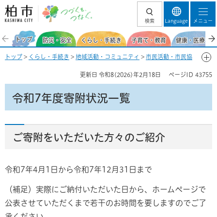
柏市 つづくを、
検索
Language
メニュー
つなぐ。
トップ
防災・安全
くらし・手続き
子育て・教育
健康・医療・福
トップ
>
くらし・手続き
>
地域活動・コミュニティ
>
市民活動・市民協
働
>
市民公益活動への支援
>
市民活動への寄付
>
柏市民公益活動促進基
更新日
令和8(2026)年2月18日
ページID
43755
金「柏・愛らぶ基金」
>
柏市民公益活動促進基金（柏・愛らぶ基金）―
寄附する―
> 令和7年度寄附状況一覧
令和7年度寄附状況一覧
ご寄附をいただいた方々のご紹介
令和7年4月1日から令和7年12月31日まで
（補足）実際にご納付いただいた日から、ホームページで
公表させていただくまで若干のお時間を要しますのでご了
承ください。