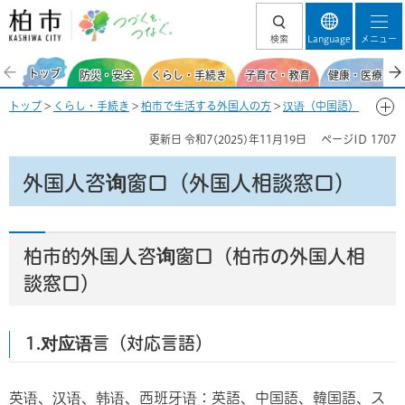
柏市 つづくを、
検索
Language
メニュー
つなぐ。
トップ
防災・安全
くらし・手続き
子育て・教育
健康・医療・福
トップ
>
くらし・手続き
>
柏市で生活する外国人の方
>
汉语（中国語）
> 外国人咨询窗口（外国人相談窓口）
更新日
令和7(2025)年11月19日
ページID
1707
外国人咨询窗口（外国人相談窓口）
柏市的外国人咨询窗口（柏市の外国人相
談窓口）
1.对应语言（対応言語）
英语、汉语、韩语、西班牙语：英語、中国語、韓国語、ス