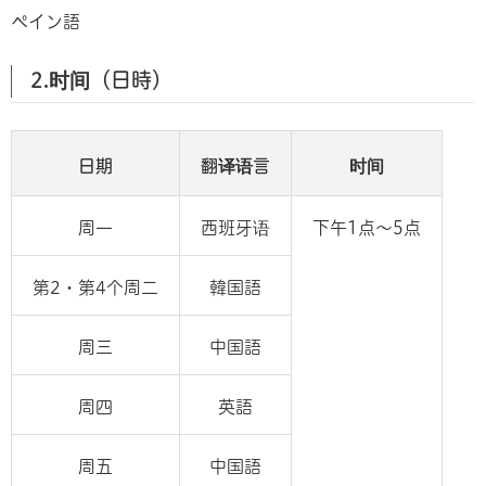
ペイン語
2.时间（日時）
日期
翻
译
语言
时间
周一
西班牙语
下午1点～5点
第2・第4个周二
韓国語
周三
中国語
周四
英語
周五
中国語