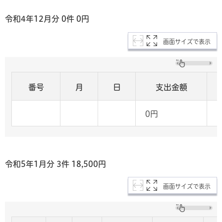
令和4年12
月分 0
件 0
円
画面サイズで表示
番号
月
日
支出金額
0円
令和5年1
月分 3
件 18,500
円
画面サイズで表示