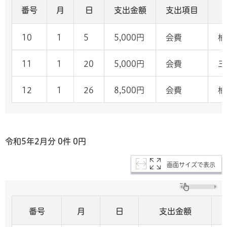
番号
月
日
支出金額
支出項目
10
1
5
5,000円
会費
柏
11
1
20
5,000円
会費
三
12
1
26
8,500円
会費
柏
令和5年2
月分 0
件 0
円
画面サイズで表示
番号
月
日
支出金額