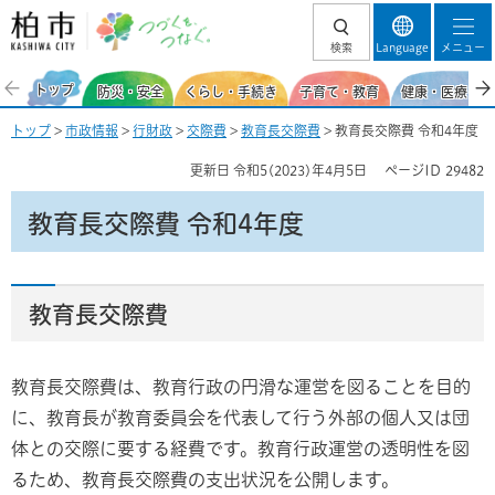
柏市 つづくを、
検索
Language
メニュー
つなぐ。
トップ
防災・安全
くらし・手続き
子育て・教育
健康・医療・福
トップ
>
市政情報
>
行財政
>
交際費
>
教育長交際費
> 教育長交際費 令和4年度
更新日
令和5(2023)年4月5日
ページID
29482
教育長交際費 令和4年度
教育長交際費
教育長交際費は、教育行政の円滑な運営を図ることを目的
に、教育長が教育委員会を代表して行う外部の個人又は団
体との交際に要する経費です。教育行政運営の透明性を図
るため、教育長交際費の支出状況を公開します。