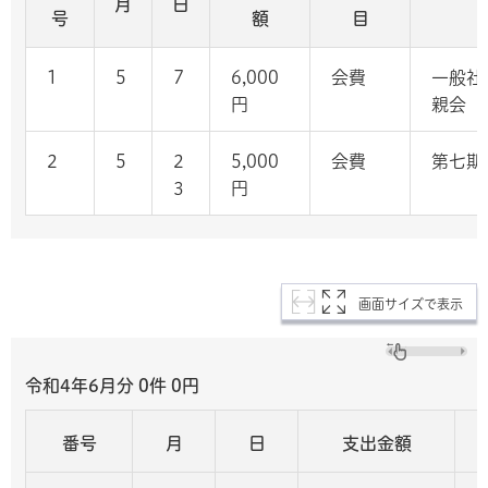
月
日
号
額
目
1
5
7
6,000
会費
一般社
円
親会
2
5
2
5,000
会費
第七期
3
円
画面サイズで表示
令和4年6月分 0
件 0
円
番号
月
日
支出金額