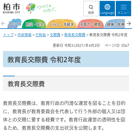
柏市 つづくを、
検索
Language
メニュー
つなぐ。
トップ
防災・安全
くらし・手続き
子育て・教育
健康・医療・福
トップ
>
市政情報
>
行財政
>
交際費
>
教育長交際費
> 教育長交際費 令和2年度
更新日
令和3(2021)年4月2日
ページID
3567
教育長交際費 令和2年度
教育長交際費
教育長交際費は、教育行政の円滑な運営を図ることを目的
に、教育長が教育委員会を代表して行う外部の個人又は団
体との交際に要する経費です。教育行政運営の透明性を図
るため、教育長交際費の支出状況を公開します。