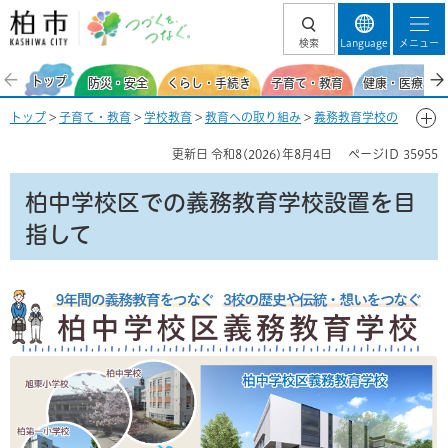
柏市 つづくを、
検索
Language
メニュー
つなぐ。
トップ
防災・安全
くらし・手続き
子育て・教育
健康・医療・福
トップ
>
子育て・教育
>
学校教育
>
教育への取り組み
>
義務教育学校の
設置検討
> 柏中学校区での義務教育学校設置を目指して
更新日
令和8(2026)年8月4日
ページID
35955
柏中学校区での義務教育学校設置を目
指して