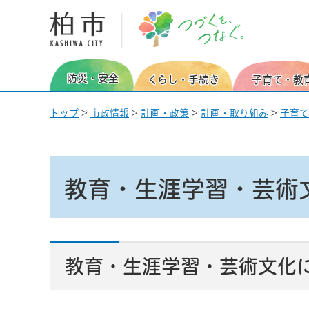
柏市 つづくを、つなぐ。
防災・安全
くらし・手続き
子育て・教
トップ
>
市政情報
>
計画・政策
>
計画・取り組み
>
子育て
教育・生涯学習・芸術
教育・生涯学習・芸術文化