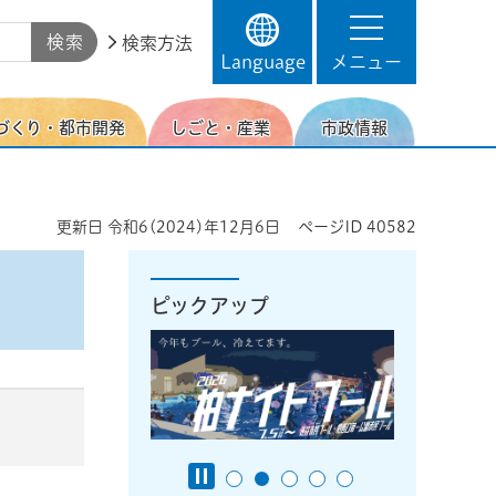
検索方法
Language
メニュー
づくり・都市開発
しごと・産業
市政情報
更新日
令和6(2024)年12月6日
ページID
40582
ピックアップ