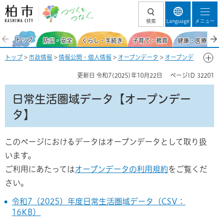
柏市 つづくを、
検索
Language
メニュー
つなぐ。
トップ
防災・安全
くらし・手続き
子育て・教育
健康・医療・福
トップ
>
市政情報
>
情報公開・個人情報
>
オープンデータ
>
オープンデ
ータの公開
> 日常生活圏域データ【オープンデータ】
更新日
令和7(2025)年10月22日
ページID
32201
日常生活圏域データ【オープンデー
タ】
このページにおけるデータはオープンデータとして取り扱
います。
ご利用にあたっては
オープンデータの利用規約
をご覧くだ
さい。
令和7（2025）年度日常生活圏域データ（CSV：
16KB）