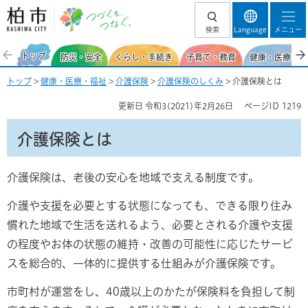
柏市 つづくを、
検索
Language
メニュー
つなぐ。
トップ
防災・安全
くらし・手続き
子育て・教育
健康・医療・福
トップ
>
健康・医療・福祉
>
介護保険
>
介護保険のしくみ
> 介護保険とは
更新日
令和3(2021)年2月26日
ページID
1219
介護保険とは
介護保険は、老後の安心を地域で支える制度です。
介護や支援を必要とする状態になっても、できる限り住み
慣れた地域で生活を送れるよう、必要とされる介護や支援
の程度やお体の状態の維持・改善の可能性に応じたサービ
スを総合的、一体的に提供する仕組みが介護保険です。
市町村が運営をし、40歳以上のかたが保険料を負担して制