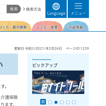
検索方法
Language
メニュー
づくり・都市開発
しごと・産業
市政情報
更新日
令和3(2021)年2月26日
ページID
1239
い
ピックアップ
ます。
た介護保険
あります。