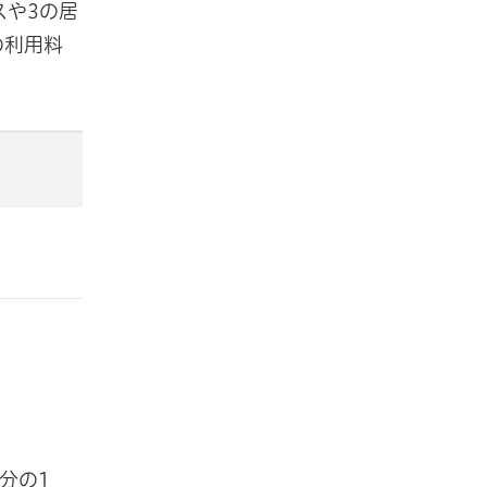
スや3の居
の利用料
分の1