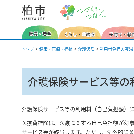
柏市 つづくを、つなぐ。
防災・安全
くらし・手続き
子育て・教
トップ
>
健康・医療・福祉
>
介護保険
>
利用者負担の軽減
介護保険サービス等の
介護保険サービス等の利用料（自己負担額）
医療費控除は、医療に関する自己負担額が対
サービス等が該当します。ただし、例外的に