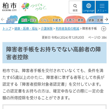
柏市 つづくを、
検索
Language
メニュー
つなぐ。
トップ
防災・安全
くらし・手続き
子育て・教育
健康・医療・福
トップ
>
健康・医療・福祉
>
介護保険
>
利用者負担の軽減
> 障害者手帳
をお持ちでない高齢者の障害者控除
更新日
令和6(2024)年12月20日
ページID
384
障害者手帳をお持ちでない高齢者の障
害者控除
柏市では、障害者手帳を交付されていなくても、条件を満
たす65歳以上のかたに、障害者に準ずる者等として市長が
認定する「障害者控除対象者認定書」を交付しています。
この認定書をお持ちの方は、確定申告などの際に一定の金
額の所得控除を受けることができます。