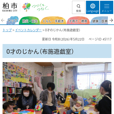
柏市 つづくを、
検索
Language
メニュー
つなぐ。
トップ
防災・安全
くらし・手続き
子育て・教育
健康・医療・福
トップ
>
イベントカレンダー
> 0才のじかん(布施遊戯室)
更新日
令和8(2026)年5月22日
ページID
45117
0才のじかん(布施遊戯室)