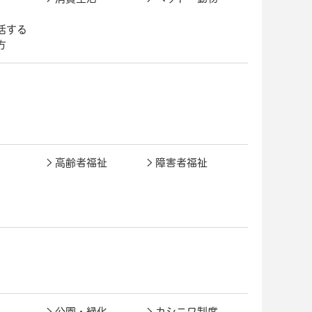
活する
方
高齢者福祉
障害者福祉
公園・緑化
カシニワ制度