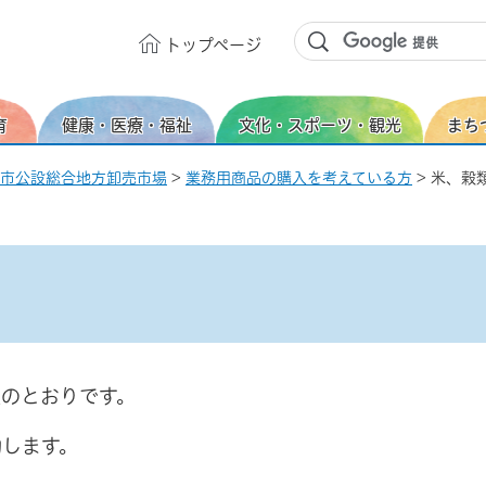
トップ
ページ
育
健康・医療・福祉
文化・スポーツ・観光
まち
市公設総合地方卸売市場
>
業務用商品の購入を考えている方
> 米、穀
のとおりです。
動します。