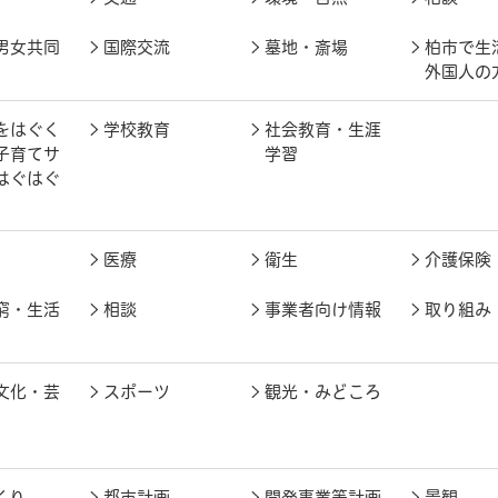
男女共同
国際交流
墓地・斎場
柏市で生
外国人の
をはぐく
学校教育
社会教育・生涯
子育てサ
学習
はぐはぐ
医療
衛生
介護保険
窮・生活
相談
事業者向け情報
取り組み
文化・芸
スポーツ
観光・みどころ
くり
都市計画
開発事業等計画
景観