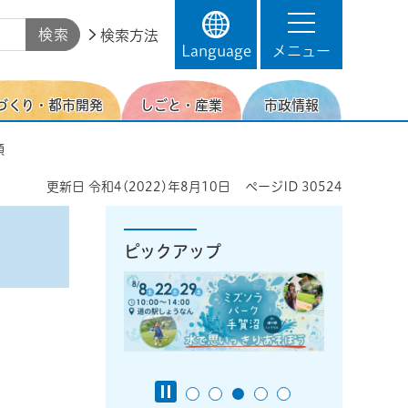
検索方法
Language
メニュー
づくり・都市開発
しごと・産業
市政情報
類
更新日
令和4(2022)年8月10日
ページID
30524
ピックアップ