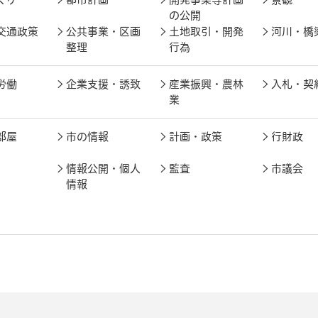
の公開
交通政策
公共事業・区画
土地取引・開発
河川・橋
整理
行為
労働
企業支援・誘致
産業振興・農林
入札・契
業
部屋
市の情報
計画・政策
行財政
情報公開・個人
監査
市議会
情報