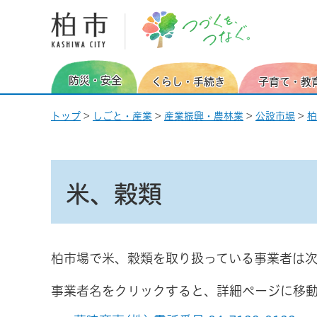
柏市 つづくを、つなぐ。
防災・安全
くらし・手続き
子育て・教
トップ
>
しごと・産業
>
産業振興・農林業
>
公設市場
>
柏
米、穀類
柏市場で米、穀類を取り扱っている事業者は次
事業者名をクリックすると、詳細ページに移