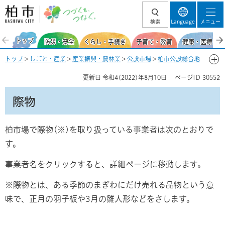
柏市 つづくを、
検索
Language
メニュー
つなぐ。
トップ
防災・安全
くらし・手続き
子育て・教育
健康・医療・福
トップ
>
しごと・産業
>
産業振興・農林業
>
公設市場
>
柏市公設総合地
方卸売市場
>
業務用商品の購入を考えている方
> 際物
更新日
令和4(2022)年8月10日
ページID
30552
際物
柏市場で際物(※)を取り扱っている事業者は次のとおりで
す。
事業者名をクリックすると、詳細ページに移動します。
※際物とは、ある季節のまぎわにだけ売れる品物という意
味で、正月の羽子板や3月の雛人形などをさします。