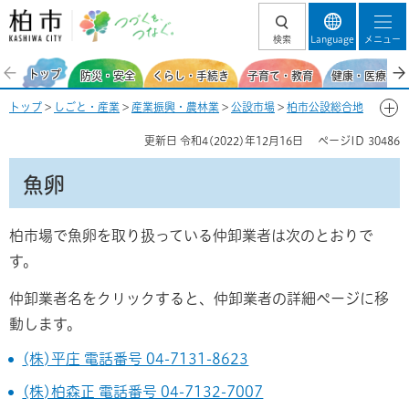
柏市 つづくを、
検索
Language
メニュー
つなぐ。
トップ
防災・安全
くらし・手続き
子育て・教育
健康・医療・福
トップ
>
しごと・産業
>
産業振興・農林業
>
公設市場
>
柏市公設総合地
方卸売市場
>
店舗などへの仕入を考えている方
> 魚卵
更新日
令和4(2022)年12月16日
ページID
30486
魚卵
柏市場で魚卵を取り扱っている仲卸業者は次のとおりで
す。
仲卸業者名をクリックすると、仲卸業者の詳細ページに移
動します。
(株)平庄 電話番号 04-7131-8623
(株)柏森正 電話番号 04-7132-7007