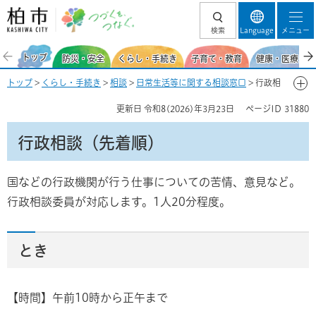
柏市 つづくを、
検索
Language
メニュー
つなぐ。
トップ
防災・安全
くらし・手続き
子育て・教育
健康・医療・福
トップ
>
くらし・手続き
>
相談
>
日常生活等に関する相談窓口
> 行政相
談（先着順）
更新日
令和8(2026)年3月23日
ページID
31880
行政相談（先着順）
国などの行政機関が行う仕事についての苦情、意見など。
行政相談委員が対応します。1人20分程度。
とき
【時間】午前10時から正午まで