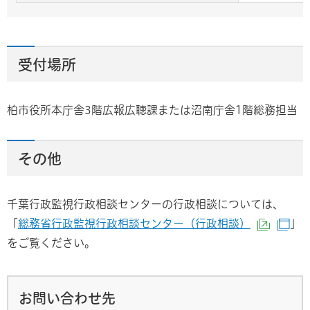
受付場所
柏市役所本庁舎3階広報広聴課または沼南庁舎1階総務担当
その他
千葉行政監視行政相談センターの行政相談については、
「
総務省行政監視行政相談センター（行政相談）
」
（外部
（
をご覧ください。
お問い合わせ先