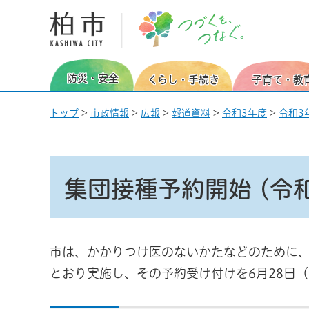
柏市 つづくを、つなぐ。
防災・安全
くらし・手続き
子育て・教
トップ
>
市政情報
>
広報
>
報道資料
>
令和3年度
>
令和3
集団接種予約開始 (令和
市は、かかりつけ医のないかたなどのために、
とおり実施し、その予約受け付けを6月28日