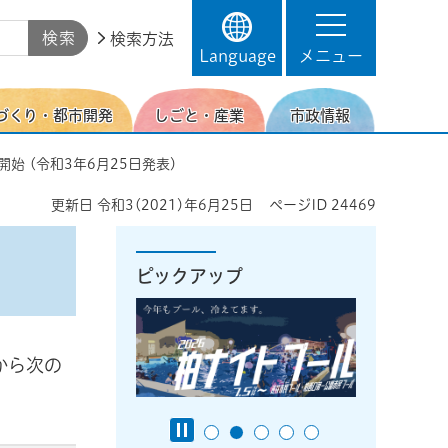
検索方法
Language
メニュー
づくり・都市開発
しごと・産業
市政情報
開始 (令和3年6月25日発表)
更新日
令和3(2021)年6月25日
ページID
24469
ピックアップ
から次の