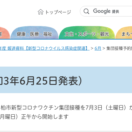
トップ
ページ
育
健康・医療・福祉
文化・スポーツ・観光
まち
年度 報道資料【新型コロナウイルス感染症関連】
>
6月
> 集団接種予約
3年6月25日発表)
柏市新型コロナワクチン集団接種を7月3日（土曜日）
（月曜日）正午から開始します