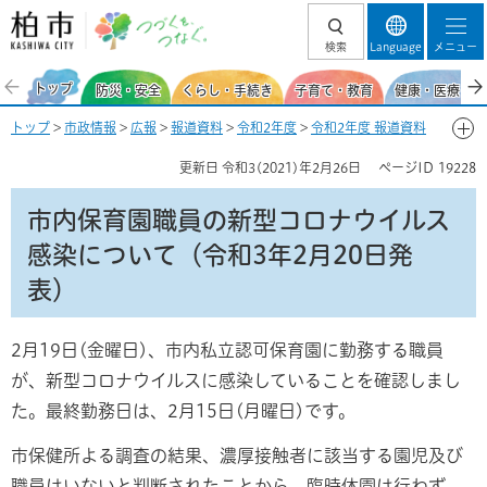
柏市 つづくを、
検索
Language
メニュー
つなぐ。
トップ
防災・安全
くらし・手続き
子育て・教育
健康・医療・福
トップ
>
市政情報
>
広報
>
報道資料
>
令和2年度
>
令和2年度 報道資料
【新型コロナウイルス感染症関連】
>
2月
> 市内保育園職員の新型コロナ
更新日
令和3(2021)年2月26日
ページID
19228
ウイルス感染について（令和3年2月20日発表）
市内保育園職員の新型コロナウイルス
感染について（令和3年2月20日発
表）
2月19日(金曜日)、市内私立認可保育園に勤務する職員
が、新型コロナウイルスに感染していることを確認しまし
た。最終勤務日は、2月15日(月曜日)です。
市保健所よる調査の結果、濃厚接触者に該当する園児及び
職員はいないと判断されたことから、臨時休園は行わず、