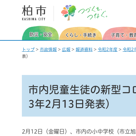
柏市 つづくを、つなぐ。
防災・安全
くらし・手続き
子育て・教
トップ
>
市政情報
>
広報
>
報道資料
>
令和2年度
>
令和2
表）
市内児童生徒の新型コ
3年2月13日発表）
2月12日（金曜日）、市内の小中学校（市立