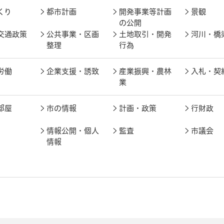
くり
都市計画
開発事業等計画
景観
の公開
交通政策
公共事業・区画
土地取引・開発
河川・橋
整理
行為
労働
企業支援・誘致
産業振興・農林
入札・契
業
部屋
市の情報
計画・政策
行財政
情報公開・個人
監査
市議会
情報