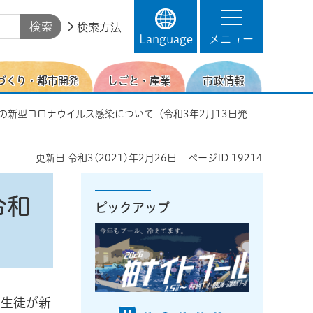
検索方法
Language
メニュー
づくり・都市開発
しごと・産業
市政情報
徒の新型コロナウイルス感染について（令和3年2月13日発
更新日
令和3(2021)年2月26日
ページID
19214
令和
ピックアップ
童生徒が新