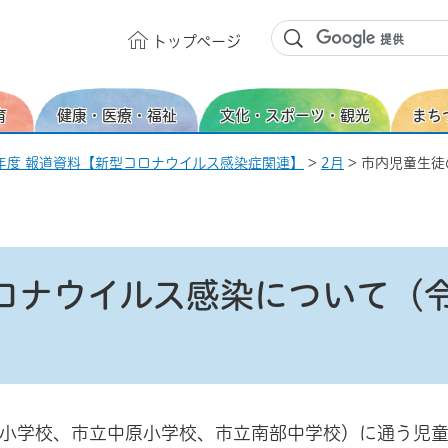
トップ
ページ
育
健康・医療・福祉
文化・スポーツ・観光
まち
年度 報道資料【新型コロナウイルス感染症関連】
>
2月
> 市内児童生
ロナウイルス感染について（
旭小学校、市立中原小学校、市立南部中学校）に通う児