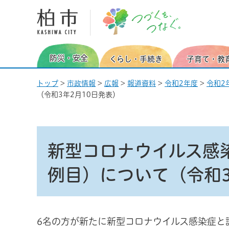
柏市 つづくを、つなぐ。
防災・安全
くらし・手続き
子育て・教
トップ
>
市政情報
>
広報
>
報道資料
>
令和2年度
>
令和2
（令和3年2月10日発表）
新型コロナウイルス感染
例目）について（令和3
6名の方が新たに新型コロナウイルス感染症と