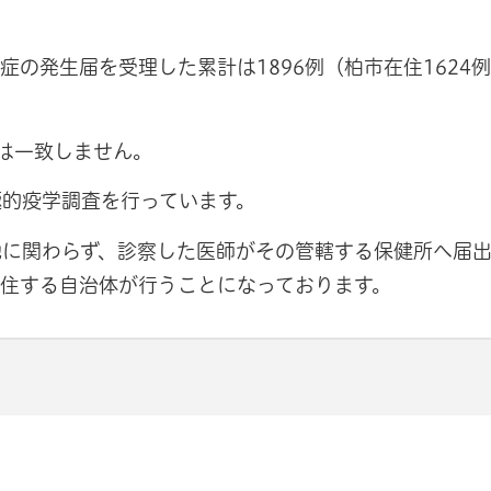
の発生届を受理した累計は1896例（柏市在住1624
は一致しません。
極的疫学調査を行っています。
地に関わらず、診察した医師がその管轄する保健所へ届
住する自治体が行うことになっております。