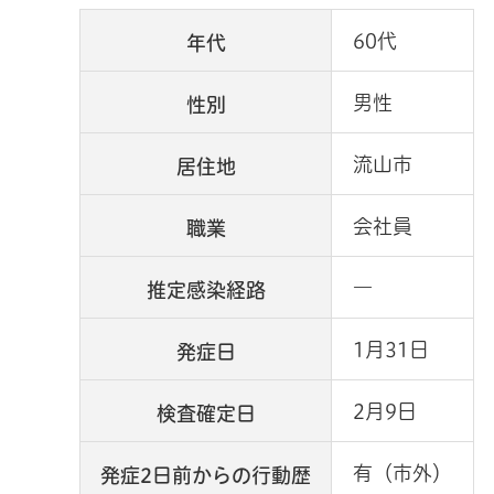
60代
年代
男性
性別
流山市
居住地
会社員
職業
―
推定感染経路
1月31日
発症日
2月9日
検査確定日
有（市外）
発症2日前からの行動歴