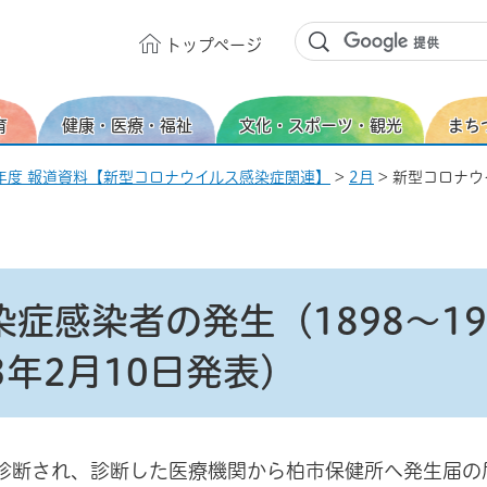
トップ
ページ
育
健康・医療・福祉
文化・スポーツ・観光
まち
年度 報道資料【新型コロナウイルス感染症関連】
>
2月
> 新型コロナウ
症感染者の発生（1898～19
年2月10日発表）
診断され、診断した医療機関から柏市保健所へ発生届の