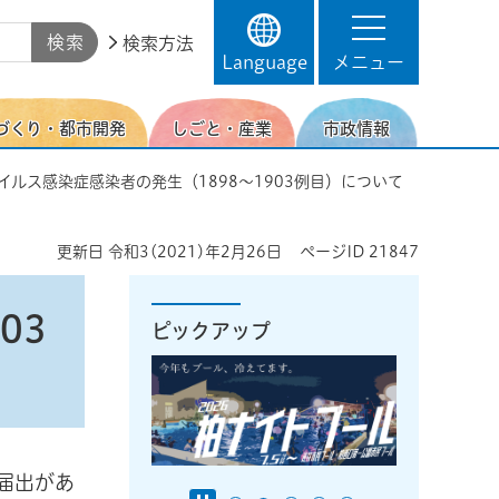
検索方法
Language
メニュー
づくり・都市開発
しごと・産業
市政情報
イルス感染症感染者の発生（1898～1903例目）について
更新日
令和3(2021)年2月26日
ページID
21847
03
ピックアップ
届出があ