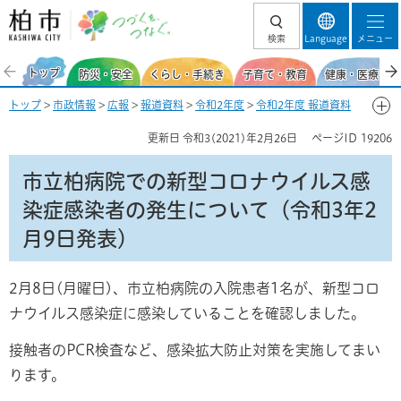
柏市 つづくを、
検索
Language
メニュー
つなぐ。
トップ
防災・安全
くらし・手続き
子育て・教育
健康・医療・福
トップ
>
市政情報
>
広報
>
報道資料
>
令和2年度
>
令和2年度 報道資料
【新型コロナウイルス感染症関連】
>
2月
> 市立柏病院での新型コロナウ
更新日
令和3(2021)年2月26日
ページID
19206
イルス感染症感染者の発生について（令和3年2月9日発表）
市立柏病院での新型コロナウイルス感
染症感染者の発生について（令和3年2
月9日発表）
2月8日(月曜日)、市立柏病院の入院患者1名が、新型コロ
ナウイルス感染症に感染していることを確認しました。
接触者のPCR検査など、感染拡大防止対策を実施してまい
ります。