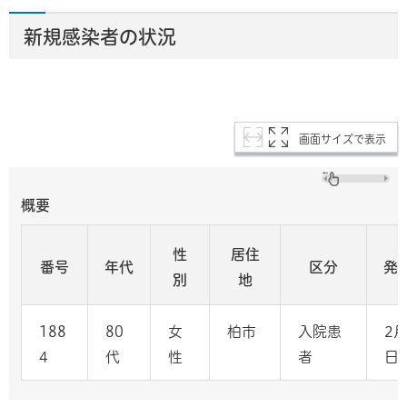
新規感染者の状況
画面サイズで表示
概要
性
居住
番号
年代
区分
発
別
地
188
80
女
柏市
入院患
2月
4
代
性
者
日