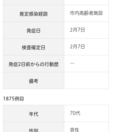
市内高齢者施設
推定感染経路
2月7日
発症日
2月7日
検査確定日
―
発症2日前からの行動歴
備考
1875例目
70代
年代
男性
性別