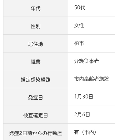
50代
年代
女性
性別
柏市
居住地
介護従事者
職業
市内高齢者施設
推定感染経路
1月30日
発症日
2月6日
検査確定日
有（市内）
発症2日前からの行動歴