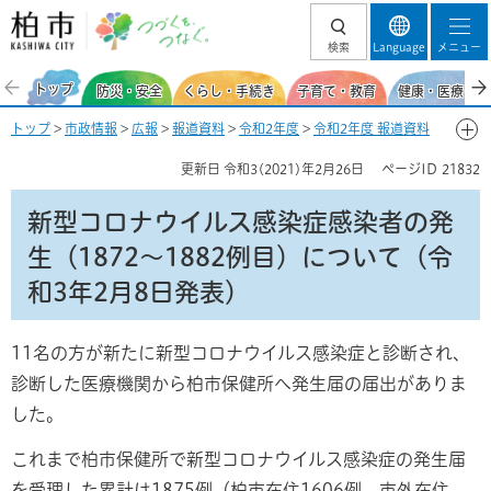
柏市 つづくを、
検索
Language
メニュー
つなぐ。
トップ
防災・安全
くらし・手続き
子育て・教育
健康・医療・福
トップ
>
市政情報
>
広報
>
報道資料
>
令和2年度
>
令和2年度 報道資料
【新型コロナウイルス感染症関連】
>
2月
> 新型コロナウイルス感染症感
更新日
令和3(2021)年2月26日
ページID
21832
染者の発生（1872～1882例目）について（令和3年2月8日発表）
新型コロナウイルス感染症感染者の発
生（1872～1882例目）について（令
和3年2月8日発表）
11名の方が新たに新型コロナウイルス感染症と診断され、
診断した医療機関から柏市保健所へ発生届の届出がありま
した。
これまで柏市保健所で新型コロナウイルス感染症の発生届
を受理した累計は1875例（柏市在住1606例、市外在住