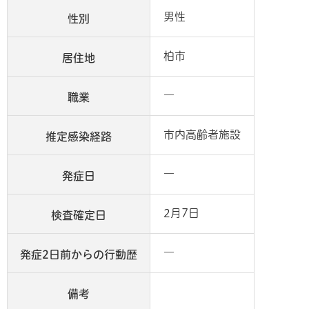
男性
性別
柏市
居住地
―
職業
市内高齢者施設
推定感染経路
―
発症日
2月7日
検査確定日
―
発症2日前からの行動歴
備考