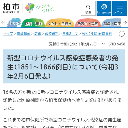
柏市 つづくを、
検索
Language
メニュー
つなぐ。
トップ
防災・安全
くらし・手続き
子育て・教育
健康・医療・福
トップ
>
市政情報
>
広報
>
報道資料
>
令和2年度
>
令和2年度 報道資料
【新型コロナウイルス感染症関連】
>
2月
> 新型コロナウイルス感染症感
更新日
令和3(2021)年2月26日
ページID
9458
染者の発生(1851～1866例目)について(令和3年2月6日発表)
新型コロナウイルス感染症感染者の発
生(1851～1866例目)について(令和3
年2月6日発表)
16名の方が新たに新型コロナウイルス感染症と診断され、
診断した医療機関から柏市保健所へ発生届の届出がありま
した。
これまで柏市保健所で新型コロナウイルス感染症の発生届
を受理した累計は1859例（柏市在住1592例、市外在住