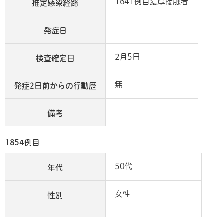
1641例目濃厚接触者
推定感染経路
―
発症日
2月5日
検査確定日
無
発症2日前からの行動歴
備考
1854例目
50代
年代
女性
性別