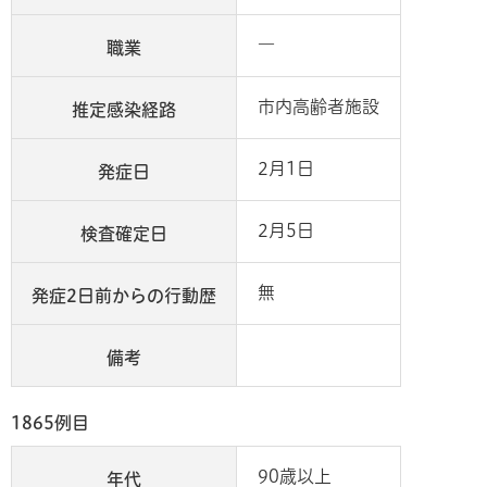
―
職業
市内高齢者施設
推定感染経路
2月1日
発症日
2月5日
検査確定日
無
発症2日前からの行動歴
備考
1865例目
90歳以上
年代