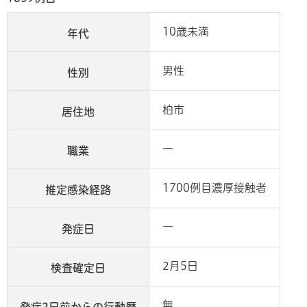
10歳未満
年代
男性
性別
柏市
居住地
―
職業
1700例目濃厚接触者
推定感染経路
―
発症日
2月5日
検査確定日
無
発症2日前からの行動歴