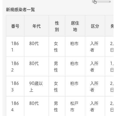
新規感染者一覧
性
居住
番号
年代
区分
発
別
地
186
80代
女
柏市
入所
2
1
性
者
日
186
80代
男
柏市
入所
1月
2
性
者
日
186
90歳以
女
柏市
入所
2
3
上
性
者
日
186
80代
男
松戸
入所
2
4
性
市
者
日