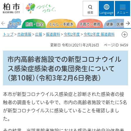
柏市 つづくを、
検索
Language
メニュー
つなぐ。
トップ
防災・安全
くらし・手続き
子育て・教育
健康・医療・福
トップ
>
市政情報
>
広報
>
報道資料
>
令和2年度
>
令和2年度 報道資料
【新型コロナウイルス感染症関連】
>
2月
> 市内高齢者施設での新型コロ
更新日
令和3(2021)年2月26日
ページID
9459
ナウイルス感染症感染者の集団発生について(第10報)(令和3年2月6日発
表)
市内高齢者施設での新型コロナウイル
ス感染症感染者の集団発生について
(第10報)(令和3年2月6日発表)
本市が新型コロナウイルス感染症と診断された感染者の接
触者の調査をしている中で、市内の高齢者施設で新たに5名
が新型コロナウイルスに感染していることを確認しまし
た。
その結果、当該高齢者施設における感染者は他自治体発表