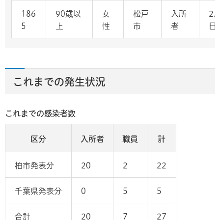
186
90歳以
女
松戸
入所
2
5
上
性
市
者
日
これまでの発生状況
これまでの感染者数
区分
入所者
職員
計
柏市発表分
20
2
22
千葉県発表分
0
5
5
合計
20
7
27