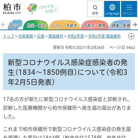
柏市 つづくを、
検索
Language
メニュー
つなぐ。
トップ
防災・安全
くらし・手続き
子育て・教育
健康・医療・福
トップ
>
市政情報
>
広報
>
報道資料
>
令和2年度
>
令和2年度 報道資料
【新型コロナウイルス感染症関連】
>
2月
> 新型コロナウイルス感染症感
更新日
令和3(2021)年2月26日
ページID
9462
染者の発生(1834～1850例目)について(令和3年2月5日発表)
新型コロナウイルス感染症感染者の発
生(1834～1850例目)について(令和3
年2月5日発表)
17名の方が新たに新型コロナウイルス感染症と診断され、
診断した医療機関から柏市保健所へ発生届の届出がありま
した。
これまで柏市保健所で新型コロナウイルス感染症の発生届
を受理した累計は1843例（柏市在住1578例、市外在住