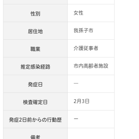
女性
性別
我孫子市
居住地
介護従事者
職業
市内高齢者施設
推定感染経路
―
発症日
2月3日
検査確定日
ー
発症2日前からの行動歴
備考