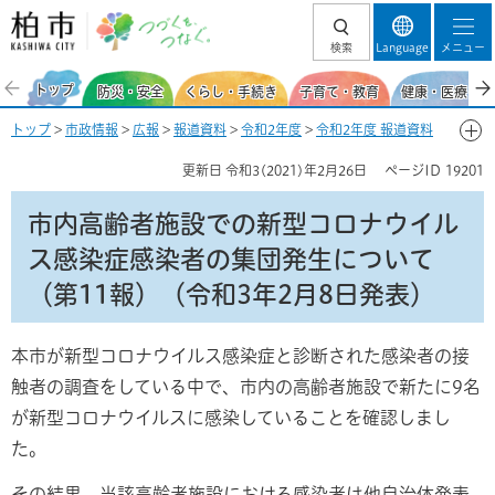
柏市 つづくを、
検索
Language
メニュー
つなぐ。
トップ
防災・安全
くらし・手続き
子育て・教育
健康・医療・福
トップ
>
市政情報
>
広報
>
報道資料
>
令和2年度
>
令和2年度 報道資料
【新型コロナウイルス感染症関連】
>
2月
> 市内高齢者施設での新型コロ
更新日
令和3(2021)年2月26日
ページID
19201
ナウイルス感染症感染者の集団発生について（第11報）（令和3年2月8
日発表）
市内高齢者施設での新型コロナウイル
ス感染症感染者の集団発生について
（第11報）（令和3年2月8日発表）
本市が新型コロナウイルス感染症と診断された感染者の接
触者の調査をしている中で、市内の高齢者施設で新たに9名
が新型コロナウイルスに感染していることを確認しまし
た。
その結果、当該高齢者施設における感染者は他自治体発表