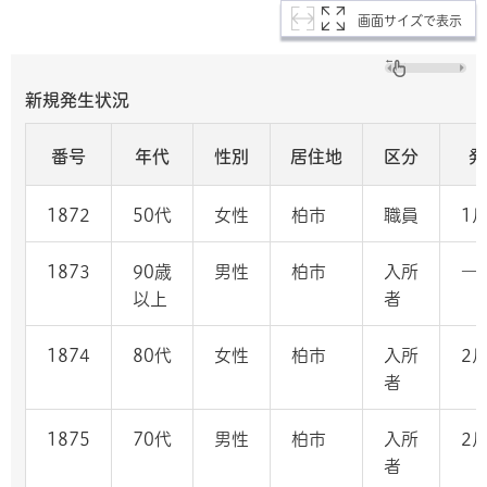
画面サイズで表示
新規発生状況
番号
年代
性別
居住地
区分
発
1872
50代
女性
柏市
職員
1
1873
90歳
男性
柏市
入所
―
以上
者
1874
80代
女性
柏市
入所
2
者
1875
70代
男性
柏市
入所
2
者