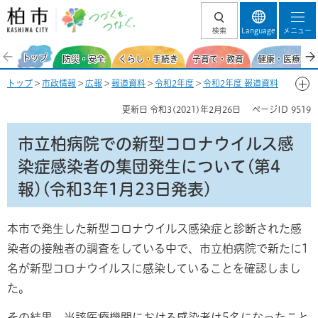
柏市 つづくを、
検索
Language
メニュー
つなぐ。
トップ
防災・安全
くらし・手続き
子育て・教育
健康・医療・福
トップ
>
市政情報
>
広報
>
報道資料
>
令和2年度
>
令和2年度 報道資料
【新型コロナウイルス感染症関連】
>
1月
> 市立柏病院での新型コロナウ
更新日
令和3(2021)年2月26日
ページID
9519
イルス感染症感染者の集団発生について(第4報)(令和3年1月23日発表)
市立柏病院での新型コロナウイルス感
染症感染者の集団発生について(第4
報)(令和3年1月23日発表)
本市で発生した新型コロナウイルス感染症と診断された感
染者の接触者の調査をしている中で、市立柏病院で新たに1
名が新型コロナウイルスに感染していることを確認しまし
た。
その結果、当該医療機関における感染者は5名になったこと