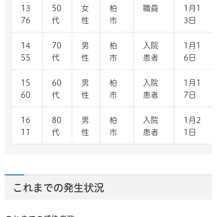
13
50
女
柏
職員
1月1
76
代
性
市
3日
14
70
男
柏
入院
1月1
55
代
性
市
患者
6日
15
60
男
柏
入院
1月1
60
代
性
市
患者
7日
16
80
男
柏
入院
1月2
11
代
性
市
患者
1日
これまでの発生状況