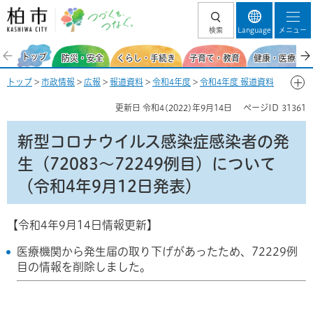
柏市 つづくを、
検索
Language
メニュー
つなぐ。
トップ
防災・安全
くらし・手続き
子育て・教育
健康・医療・福
トップ
>
市政情報
>
広報
>
報道資料
>
令和4年度
>
令和4年度 報道資料
【新型コロナウイルス感染症関連】
>
9月
> 新型コロナウイルス感染症感
更新日
令和4(2022)年9月14日
ページID
31361
染者の発生（72083～72249例目）について（令和4年9月12日発表）
新型コロナウイルス感染症感染者の発
生（72083～72249例目）について
（令和4年9月12日発表）
【令和4年9月14日情報更新】
医療機関から発生届の取り下げがあったため、72229例
目の情報を削除しました。