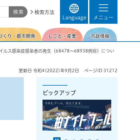
検索方法
Language
メニュー
づくり・都市開発
しごと・産業
市政情報
イルス感染症感染者の発生（68478～68938例目）につい
更新日
令和4(2022)年9月2日
ページID
31212
ピックアップ