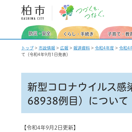
柏市 つづくを、つなぐ。
防災・安全
くらし・手続き
子育て・教
トップ
>
市政情報
>
広報
>
報道資料
>
令和4年度
>
令和4
て（令和4年9月1日発表）
新型コロナウイルス感染
68938例目）につい
【令和4年9月2日更新】