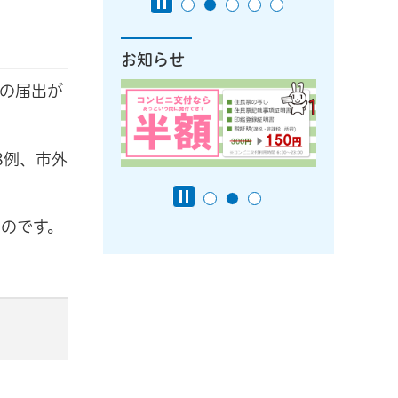
。
お知らせ
届の届出が
8例、市外
のです。