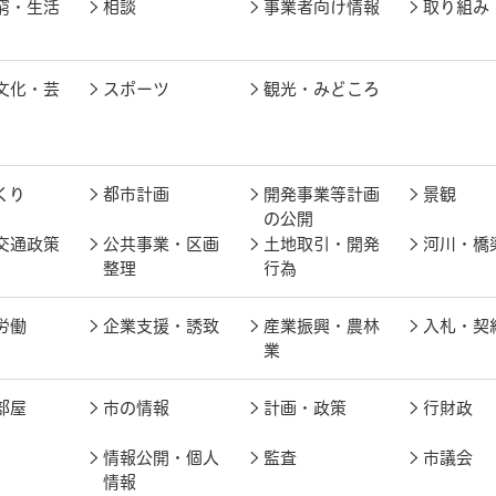
窮・生活
相談
事業者向け情報
取り組み
文化・芸
スポーツ
観光・みどころ
くり
都市計画
開発事業等計画
景観
の公開
交通政策
公共事業・区画
土地取引・開発
河川・橋
整理
行為
労働
企業支援・誘致
産業振興・農林
入札・契
業
部屋
市の情報
計画・政策
行財政
情報公開・個人
監査
市議会
情報