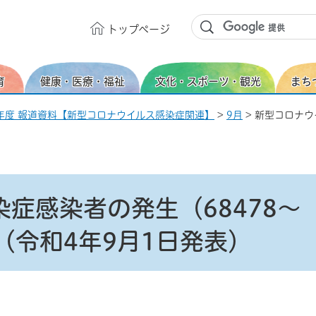
トップ
ページ
育
健康・医療・福祉
文化・スポーツ・観光
まち
年度 報道資料【新型コロナウイルス感染症関連】
>
9月
> 新型コロナウ
症感染者の発生（68478～
て（令和4年9月1日発表）