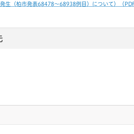
（柏市発表68478～68938例目）について）（PD
先