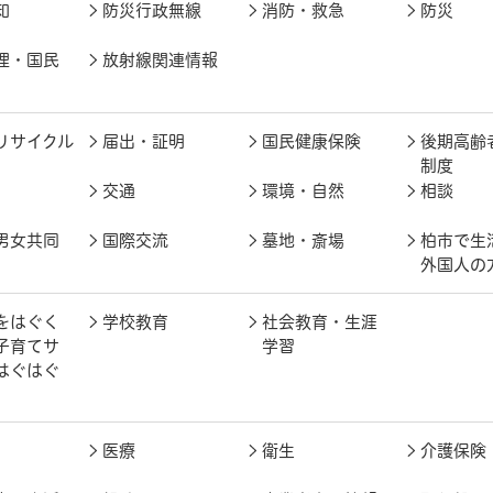
知
防災行政無線
消防・救急
防災
理・国民
放射線関連情報
リサイクル
届出・証明
国民健康保険
後期高齢
制度
交通
環境・自然
相談
男女共同
国際交流
墓地・斎場
柏市で生
外国人の
をはぐく
学校教育
社会教育・生涯
子育てサ
学習
はぐはぐ
医療
衛生
介護保険