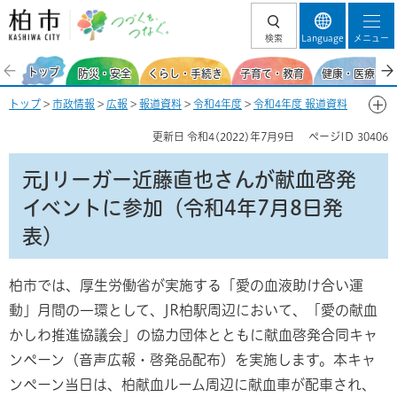
柏市 つづくを、
検索
Language
メニュー
つなぐ。
トップ
防災・安全
くらし・手続き
子育て・教育
健康・医療・福
トップ
>
市政情報
>
広報
>
報道資料
>
令和4年度
>
令和4年度 報道資料
【一般】
>
7月
> 元Jリーガー近藤直也さんが献血啓発イベントに参加
更新日
令和4(2022)年7月9日
ページID
30406
（令和4年7月8日発表）
元Jリーガー近藤直也さんが献血啓発
イベントに参加（令和4年7月8日発
表）
柏市では、厚生労働省が実施する「愛の血液助け合い運
動」月間の一環として、JR柏駅周辺において、「愛の献血
かしわ推進協議会」の協力団体とともに献血啓発合同キャ
ンペーン（音声広報・啓発品配布）を実施します。本キャ
ンペーン当日は、柏献血ルーム周辺に献血車が配車され、