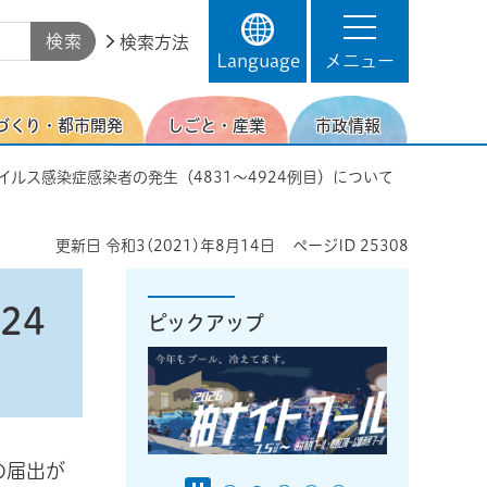
検索方法
Language
メニュー
づくり・都市開発
しごと・産業
市政情報
イルス感染症感染者の発生（4831～4924例目）について
更新日
令和3(2021)年8月14日
ページID
25308
24
ピックアップ
の届出が