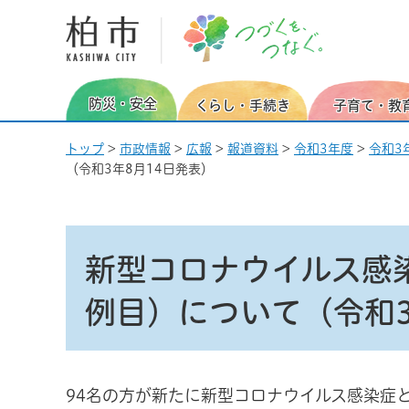
柏市 つづくを、つなぐ。
防災・安全
くらし・手続き
子育て・教
トップ
>
市政情報
>
広報
>
報道資料
>
令和3年度
>
令和3
（令和3年8月14日発表）
新型コロナウイルス感染
例目）について（令和3
94名の方が新たに新型コロナウイルス感染症