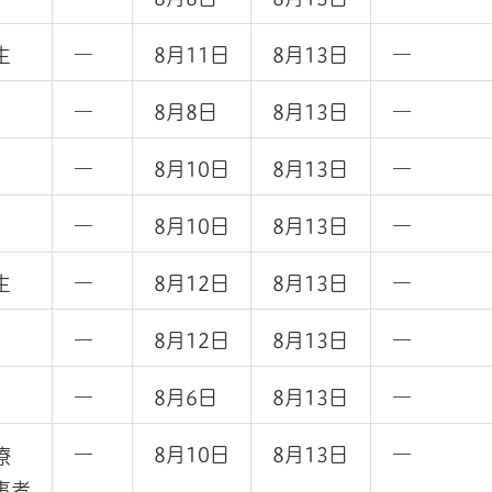
生
―
8月11日
8月13日
―
―
8月8日
8月13日
―
―
8月10日
8月13日
―
―
8月10日
8月13日
―
生
―
8月12日
8月13日
―
―
8月12日
8月13日
―
―
8月6日
8月13日
―
―
8月10日
8月13日
―
療
事者