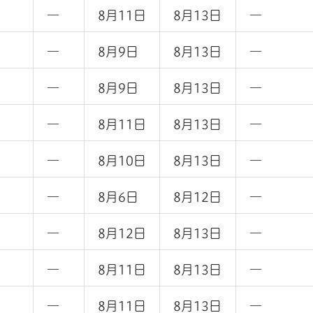
―
8月11日
8月13日
―
―
8月9日
8月13日
―
―
8月9日
8月13日
―
―
8月11日
8月13日
―
―
8月10日
8月13日
―
―
8月6日
8月12日
―
―
8月12日
8月13日
―
―
8月11日
8月13日
―
―
8月11日
8月13日
―