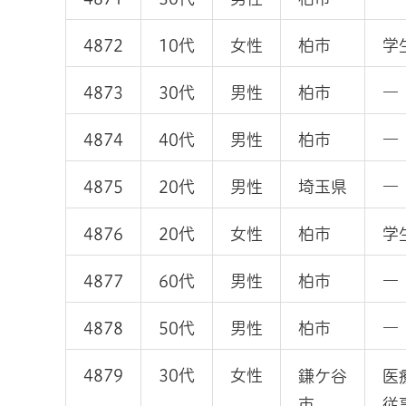
4872
10代
女性
柏市
学
4873
30代
男性
柏市
―
4874
40代
男性
柏市
―
4875
20代
男性
埼玉県
―
4876
20代
女性
柏市
学
4877
60代
男性
柏市
―
4878
50代
男性
柏市
―
4879
30代
女性
鎌ケ谷
医
市
従